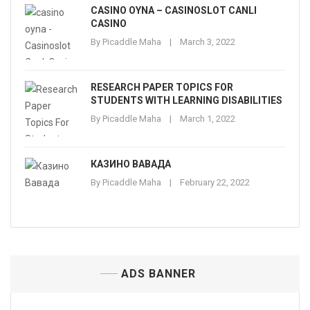
CASINO OYNA – CASINOSLOT CANLI
CASINO
By
Picaddle Maha
March 3, 2022
RESEARCH PAPER TOPICS FOR
STUDENTS WITH LEARNING DISABILITIES
By
Picaddle Maha
March 1, 2022
КАЗИНО ВАВАДА
By
Picaddle Maha
February 22, 2022
ADS BANNER